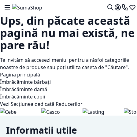
Mergeti la Continut
Comutare în navigare
Contul me
0724 7
Lis
Cautare
Ups, din păcate această
pagină nu mai există, ne
pare rău!
Te invităm să accesezi meniul pentru a răsfoi categoriile
noastre de produse sau poți utiliza caseta de "Căutare".
Pagina principală
Îmbrăcăminte bărbați
Îmbrăcăminte damă
Îmbrăcăminte copii
Vezi Secțiunea dedicată Reducerilor
Informatii utile