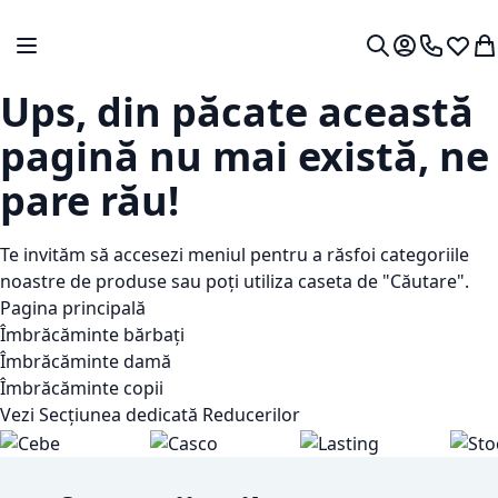
Mergeti la Continut
Comutare în navigare
Contul meu.
0724 766
Lista 
Co
Cautare
Ups, din păcate această
pagină nu mai există, ne
pare rău!
Te invităm să accesezi meniul pentru a răsfoi categoriile
noastre de produse sau poți utiliza caseta de "Căutare".
Pagina principală
Îmbrăcăminte bărbați
Îmbrăcăminte damă
Îmbrăcăminte copii
Vezi Secțiunea dedicată Reducerilor