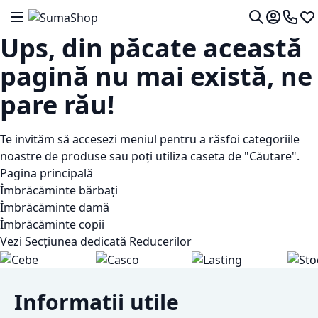
Mergeti la Continut
Comutare în navigare
Contul me
0724 7
Lis
Cautare
Ups, din păcate această
pagină nu mai există, ne
pare rău!
Te invităm să accesezi meniul pentru a răsfoi categoriile
noastre de produse sau poți utiliza caseta de "Căutare".
Pagina principală
Îmbrăcăminte bărbați
Îmbrăcăminte damă
Îmbrăcăminte copii
Vezi Secțiunea dedicată Reducerilor
Informatii utile