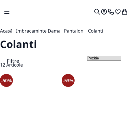
Mergeti la Continut
Comutare în navigare
Contul meu.
0724 766
Lista 
Co
Cautare
Acasă
Imbracaminte Dama
Pantaloni
Colanti
Colanti
Filtre
Set
12
Articole
-50%
-53%