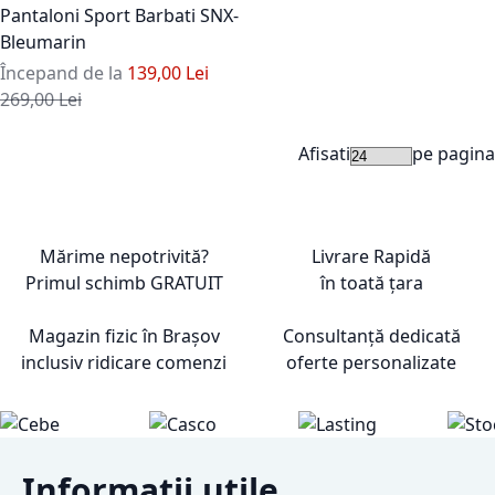
Pantaloni Sport Barbati SNX-
Bleumarin
Începand de la
139,00 Lei
Pret standard
269,00 Lei
Afisati
pe pagina
Mărime nepotrivită?
Livrare Rapidă
Primul schimb
GRATUIT
în toată țara
Magazin fizic în Brașov
Consultanță dedicată
inclusiv ridicare comenzi
oferte personalizate
Informatii utile