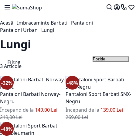
Mergeti la Continut
Comutare în navigare
Contul me
0724 7
Lis
Cautare
Acasă
Imbracaminte Barbati
Pantaloni
Pantaloni Urban
Lungi
Lungi
Filtre
Set
3
Articole
-32%
-48%
Pantaloni Barbati Norway-
Pantaloni Sport Barbati SNX-
Negru
Negru
Începand de la
149,00 Lei
Începand de la
139,00 Lei
Pret standard
Pret standard
219,00 Lei
269,00 Lei
-48%