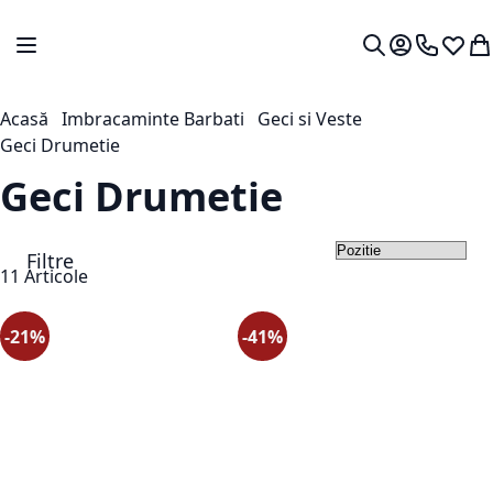
Mergeti la Continut
Comutare în navigare
Contul meu.
0724 766
Lista 
Co
Cautare
Acasă
Imbracaminte Barbati
Geci si Veste
Geci Drumetie
Geci Drumetie
Filtre
Set
11
Articole
-21%
-41%