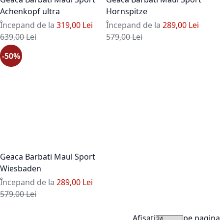
Achenkopf ultra
Hornspitze
Începand de la
319,00 Lei
Începand de la
289,00 Lei
Pret standard
Pret standard
639,00 Lei
579,00 Lei
-50%
Geaca Barbati Maul Sport
Wiesbaden
Începand de la
289,00 Lei
Pret standard
579,00 Lei
Afisati
pe pagina