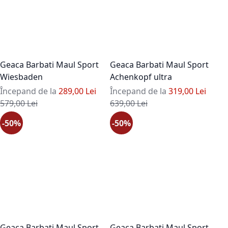
Geaca Barbati Maul Sport
Geaca Barbati Maul Sport
Wiesbaden
Achenkopf ultra
Începand de la
289,00 Lei
Începand de la
319,00 Lei
Pret standard
Pret standard
579,00 Lei
639,00 Lei
-50%
-50%
Geaca Barbati Maul Sport
Geaca Barbati Maul Sport