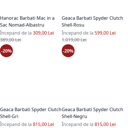
Hanorac Barbati Mac in a
Geaca Barbati Spyder Clutch
Sac Nomad-Albastru
Shell-Rosu
Începand de la
309,00 Lei
Începand de la
599,00 Lei
Pret standard
Pret standard
389,00 Lei
1.019,00 Lei
-20%
-20%
Geaca Barbati Spyder Clutch
Geaca Barbati Spyder Clutch
Shell-Gri
Shell-Negru
Începand de la
815,00 Lei
Începand de la
815,00 Lei