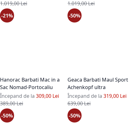
Pret standard
Pret standard
1.019,00 Lei
1.019,00 Lei
-21%
-50%
Hanorac Barbati Mac in a
Geaca Barbati Maul Sport
Sac Nomad-Portocaliu
Achenkopf ultra
Începand de la
309,00 Lei
Începand de la
319,00 Lei
Pret standard
Pret standard
389,00 Lei
639,00 Lei
-50%
-50%