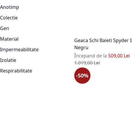
Anotimp
Colectie
Gen
Material
Geaca Schi Baieti Spyder 
Negru
Impermeabilitate
Începand de la
509,00 Lei
Izolatie
Pret standard
1.019,00 Lei
Respirabilitate
-50%