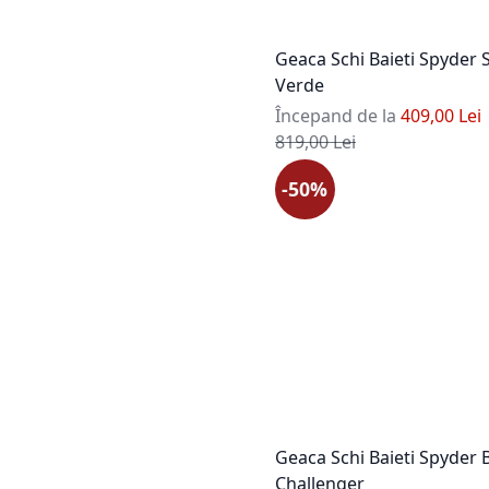
Geaca Schi Baieti Spyder 
Verde
Începand de la
409,00 Lei
Pret standard
819,00 Lei
-50%
Geaca Schi Baieti Spyder 
Challenger