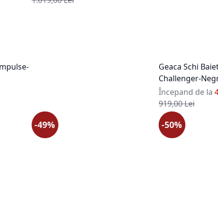
Impulse-
Geaca Schi Baie
Challenger-Neg
Începand de la
Pret standard
919,00 Lei
-49%
-50%