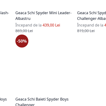
Slash-
Geaca Schi Spyder Mini Leader-
Geaca Schi Spyd
Albastru
Challenger-Alba
Începand de la
439,00 Lei
Începand de la
Pret standard
Pret standard
869,00 Lei
819,00 Lei
-50%
Boys
Geaca Schi Baieti Spyder Boys
Challenger