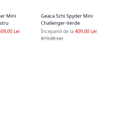
er Mini
Geaca Schi Spyder Mini
stru
Challenger-Verde
409,00 Lei
Începand de la
409,00 Lei
Pret standard
819,00 Lei