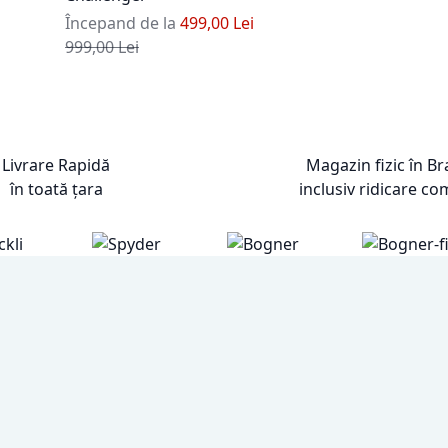
Începand de la
499,00 Lei
Pret standard
999,00 Lei
Livrare Rapidă
Magazin fizic în B
în toată țara
inclusiv ridicare co