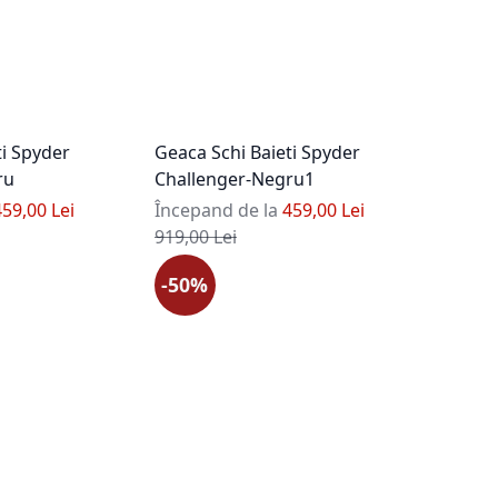
ti Spyder
Geaca Schi Baieti Spyder
ru
Challenger-Negru1
459,00 Lei
Începand de la
459,00 Lei
Pret standard
919,00 Lei
-50%