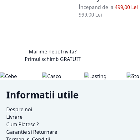
Începand de la
499,00 Lei
Pret standard
999,00 Lei
Mărime nepotrivită?
Primul schimb
GRATUIT
Informatii utile
Despre noi
Livrare
Cum Platesc ?
Garantie si Returnare
Termeni si Conditii