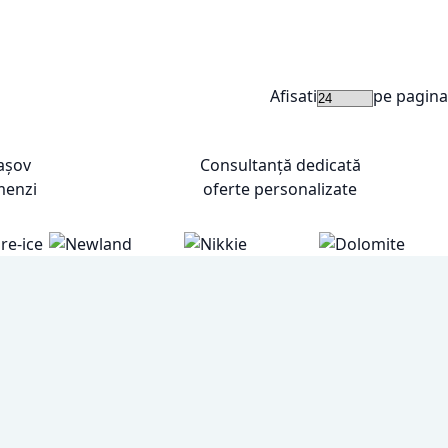
Afisati
pe pagina
rașov
Consultanță dedicată
menzi
oferte personalizate