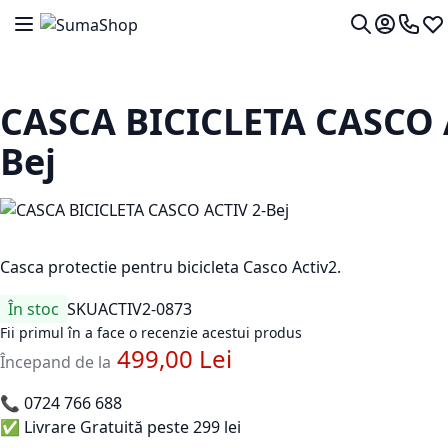
Mergeti la Continut
Comutare în navigare
Contul me
0724 7
Lis
Cautare
CASCA BICICLETA CASCO 
Bej
Casca protectie pentru bicicleta Casco Activ2.
În stoc
SKU
ACTIV2-0873
Fii primul în a face o recenzie acestui produs
499,00 Lei
Începand de la
📞
0724 766 688
✅ Livrare Gratuită peste 299 lei