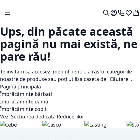
Mergeti la Continut
Comutare în navigare
Contul meu.
0724 766
Lista 
Co
Cautare
Ups, din păcate această
pagină nu mai există, ne
pare rău!
Te invităm să accesezi meniul pentru a răsfoi categoriile
noastre de produse sau poți utiliza caseta de "Căutare".
Pagina principală
Îmbrăcăminte bărbați
Îmbrăcăminte damă
Îmbrăcăminte copii
Vezi Secțiunea dedicată Reducerilor