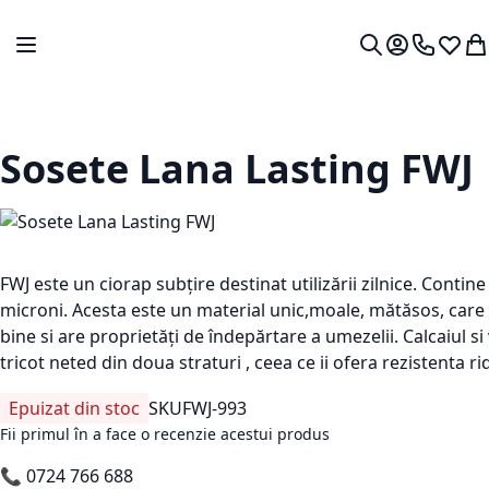
Mergeti la Continut
Comutare în navigare
Contul meu.
0724 766
Lista 
Co
Cautare
Sosete Lana Lasting FWJ
FWJ este un ciorap subțire destinat utilizării zilnice. Contin
microni. Acesta este un material unic,moale, mătăsos, care 
bine si are proprietăți de îndepărtare a umezelii. Calcaiul si
tricot neted din doua straturi , ceea ce ii ofera rezistenta ri
Epuizat din stoc
SKU
FWJ-993
Fii primul în a face o recenzie acestui produs
📞
0724 766 688