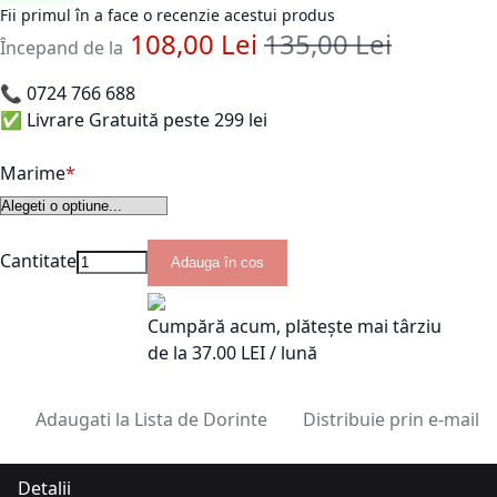
Fii primul în a face o recenzie acestui produs
108,00 Lei
135,00 Lei
Pret standard
Începand de la
📞
0724 766 688
✅ Livrare Gratuită peste 299 lei
Marime
Cantitate
Adauga în cos
Cumpără acum, plătește mai târziu
de la
37.00
LEI / lună
Adaugati la Lista de Dorinte
Distribuie prin e-mail
Detalii