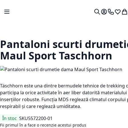
Mergeti la Continut
Comutare în navigare
Contul meu.
0724 766
Lista 
Co
Cautare
Pantaloni scurti drumet
Maul Sport Taschhorn
Täschhorn este una dintre bermudele tehnice de trekking d
participa la orice activitate în aer liber datorită materialului
inserțiilor robuste. Funcția MDS reglează climatul corpului 
respirabil și care reglează umiditatea.
În stoc
SKU
5572200-01
Fii primul în a face o recenzie acestui produs