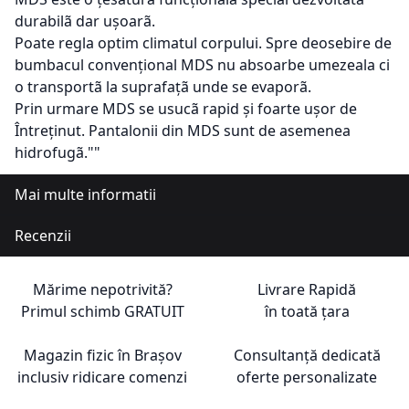
durabilã dar ușoarã.
Poate regla optim climatul corpului. Spre deosebire de
bumbacul convențional MDS nu absoarbe umezeala ci
o transportã la suprafațã unde se evaporã.
Prin urmare MDS se usucã rapid și foarte ușor de
Întreținut. Pantalonii din MDS sunt de asemenea
hidrofugã.""
Mai multe informatii
Recenzii
Mărime nepotrivită?
Livrare Rapidă
Primul schimb
GRATUIT
în toată țara
Magazin fizic în Brașov
Consultanță dedicată
inclusiv ridicare comenzi
oferte personalizate