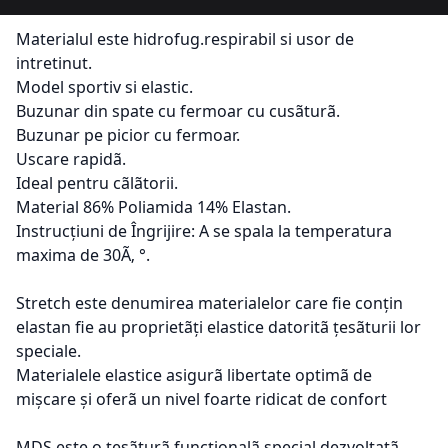
Materialul este hidrofug.respirabil si usor de
intretinut.
Model sportiv si elastic.
Buzunar din spate cu fermoar cu cusãturã.
Buzunar pe picior cu fermoar.
Uscare rapidã.
Ideal pentru cãlãtorii.
Material 86% Poliamida 14% Elastan.
Instrucțiuni de Îngrijire: A se spala la temperatura
maxima de 30Ã‚ °.
Stretch este denumirea materialelor care fie conțin
elastan fie au proprietãți elastice datoritã țesãturii lor
speciale.
Materialele elastice asigurã libertate optimã de
mișcare și oferã un nivel foarte ridicat de confort
MDS este o țesãturã funcționalã special dezvoltatã