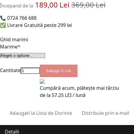
189,00 Lei
369,00 Lei
Pret standard
Începand de la
📞
0724 766 688
✅ Livrare Gratuită peste 299 lei
Ghid marimi
Marime
Cantitate
Adauga în cos
Cumpără acum, plătește mai târziu
de la
57.25
LEI / lună
Adaugati la Lista de Dorinte
Distribuie prin e-mail
Detalii