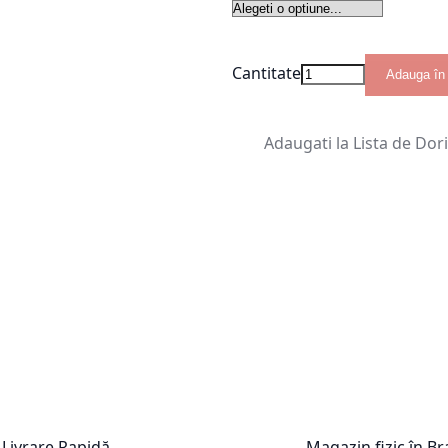
Cantitate
Adauga în
Adaugati la Lista de Dor
Livrare Rapidă
Magazin fizic în B