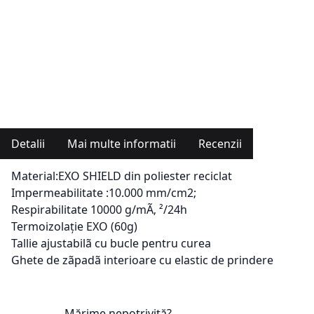
Detalii
Mai multe informatii
Recenzii
Material:EXO SHIELD din poliester reciclat
Impermeabilitate :10.000 mm/cm2;
Respirabilitate 10000 g/mÃ‚ ²/24h
Termoizolație EXO (60g)
Tallie ajustabilã cu bucle pentru curea
Ghete de zãpadã interioare cu elastic de prindere
Mărime nepotrivită?