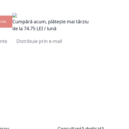
Cumpără acum, plătește mai târziu
 cos
de la
74.75
LEI / lună
inte
Distribuie prin e-mail
rașov
Consultanță dedicată