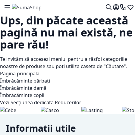
Mergeti la Continut
Comutare în navigare
Contul me
0724 7
Lis
Cautare
Ups, din păcate această
pagină nu mai există, ne
pare rău!
Te invităm să accesezi meniul pentru a răsfoi categoriile
noastre de produse sau poți utiliza caseta de "Căutare".
Pagina principală
Îmbrăcăminte bărbați
Îmbrăcăminte damă
Îmbrăcăminte copii
Vezi Secțiunea dedicată Reducerilor
Informatii utile