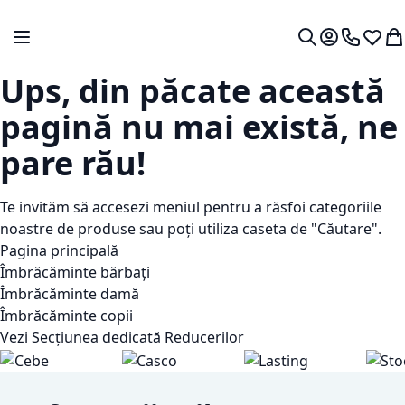
Mergeti la Continut
Comutare în navigare
Contul meu.
0724 766
Lista 
Co
Cautare
Ups, din păcate această
pagină nu mai există, ne
pare rău!
Te invităm să accesezi meniul pentru a răsfoi categoriile
noastre de produse sau poți utiliza caseta de "Căutare".
Pagina principală
Îmbrăcăminte bărbați
Îmbrăcăminte damă
Îmbrăcăminte copii
Vezi Secțiunea dedicată Reducerilor