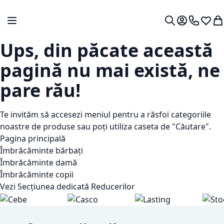
Mergeti la Continut
Comutare în navigare
Contul meu.
0724 766
Lista 
Co
Cautare
Ups, din păcate această
pagină nu mai există, ne
pare rău!
Te invităm să accesezi meniul pentru a răsfoi categoriile
noastre de produse sau poți utiliza caseta de "Căutare".
Pagina principală
Îmbrăcăminte bărbați
Îmbrăcăminte damă
Îmbrăcăminte copii
Vezi Secțiunea dedicată Reducerilor