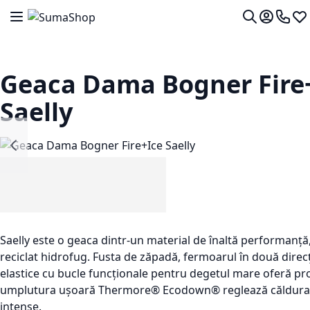
Mergeti la Continut
Comutare în navigare
Contul me
0724 7
Lis
Cautare
Geaca Dama Bogner Fire
Saelly
Saelly este o geaca dintr-un material de înaltă performanță,
reciclat hidrofug. Fusta de zăpadă, fermoarul în două direcț
elastice cu bucle funcționale pentru degetul mare oferă prot
umplutura ușoară Thermore® Ecodown® reglează căldura în 
intense.