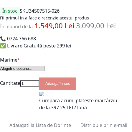
În stoc
SKU
34507515-026
Fii primul în a face o recenzie acestui produs
1.549,00 Lei
3.099,00 Lei
Pret standard
Începand de la
📞
0724 766 688
✅ Livrare Gratuită peste 299 lei
Marime
Cantitate
Adauga în cos
Cumpără acum, plătește mai târziu
de la
397.25
LEI / lună
Adaugati la Lista de Dorinte
Distribuie prin e-mail