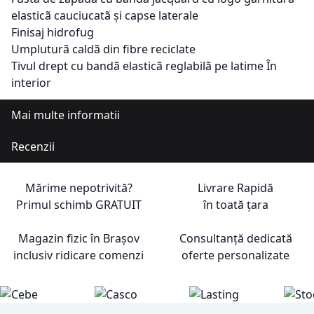
elasticã cauciucatã și capse laterale
Finisaj hidrofug
Umpluturã caldã din fibre reciclate
Tivul drept cu bandã elasticã reglabilã pe latime În
interior
Mai multe informatii
Recenzii
Mărime nepotrivită?
Livrare Rapidă
Primul schimb
GRATUIT
în toată țara
Magazin fizic în Brașov
Consultanță dedicată
inclusiv ridicare comenzi
oferte personalizate