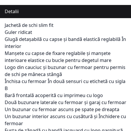
Detalii
Jachetã de schi slim fit
Guler ridicat
Glugã detașabilã cu capse și bandã elasticã reglabilã În
interior
Manșete cu capse de fixare reglabile și manșete
interioare elastice cu bucle pentru degetul mare
Logo din cauciuc și buzunar cu fermoar pentru permis
de schi pe mâneca stângã
Închisa cu fermoar În douã sensuri cu etichetã cu sigla
B
Barã frontalã acoperitã cu imprimeu cu logo
Douã buzunare laterale cu fermoar și garaj cu fermoar
Un buzunar cu fermoar ascuns pe spate pe dreapta
Un buzunar interior ascuns cu cusãturã și Închidere cu
fermoar
Fusta de zãpadã cu bandã jacquard cu logo garniturã