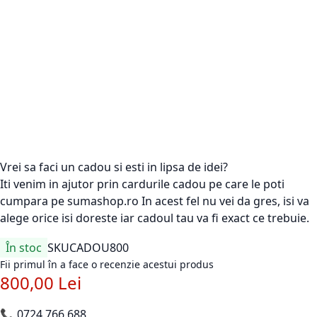
Vrei sa faci un cadou si esti in lipsa de idei?
Iti venim in ajutor prin cardurile cadou pe care le poti
cumpara pe sumashop.ro In acest fel nu vei da gres, isi va
alege orice isi doreste iar cadoul tau va fi exact ce trebuie.
În stoc
SKU
CADOU800
Fii primul în a face o recenzie acestui produs
800,00 Lei
📞
0724 766 688