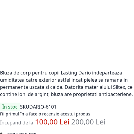
Bluza de corp pentru copii Lasting Dario indeparteaza
umiditatea catre exterior astfel incat pielea sa ramana in
permanenta uscata si calda. Datorita materialului Siltex, ce
contine ioni de argint, bluza are proprietati antibacteriene.
În stoc
SKU
DARIO-6101
Fii primul în a face o recenzie acestui produs
100,00 Lei
200,00 Lei
Pret standard
Începand de la