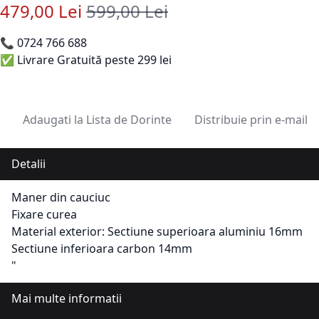
479,00 Lei
599,00 Lei
Pret special
Pret standard
📞
0724 766 688
✅ Livrare Gratuită peste 299 lei
Adaugati la Lista de Dorinte
Distribuie prin e-mail
Detalii
Maner din cauciuc
Fixare curea
Material exterior: Sectiune superioara aluminiu 16mm
Sectiune inferioara carbon 14mm
"
Mai multe informatii