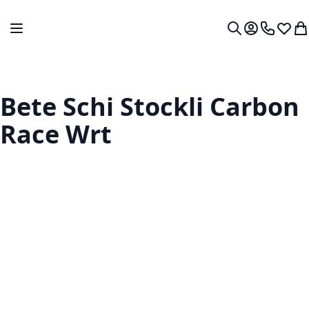
Mergeti la Continut
Comutare în navigare
Contul meu.
0724 766
Lista 
Co
Cautare
Bete Schi Stockli Carbon
Race Wrt