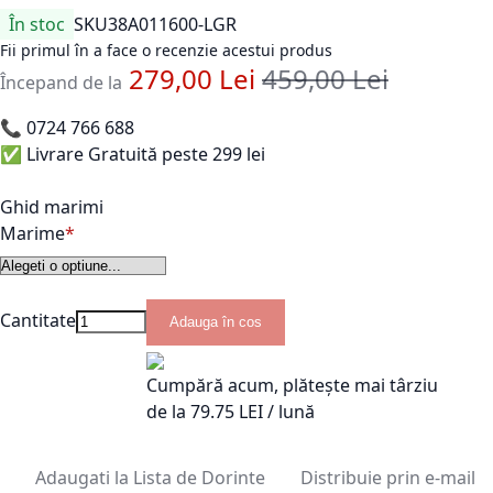
În stoc
SKU
38A011600-LGR
Fii primul în a face o recenzie acestui produs
279,00 Lei
459,00 Lei
Pret standard
Începand de la
📞
0724 766 688
✅ Livrare Gratuită peste 299 lei
Ghid marimi
Marime
Cantitate
Adauga în cos
Cumpără acum, plătește mai târziu
de la
79.75
LEI / lună
Adaugati la Lista de Dorinte
Distribuie prin e-mail