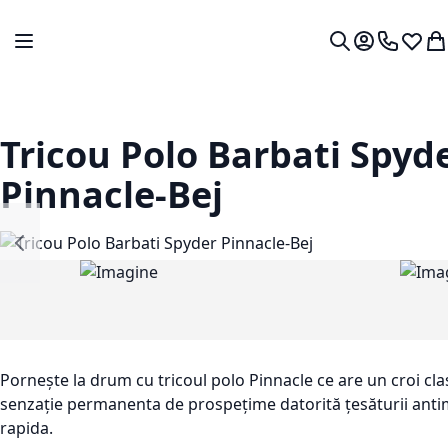
Mergeti la Continut
Comutare în navigare
Contul meu.
0724 766
Lista 
Co
Cautare
Tricou Polo Barbati Spyd
Pinnacle-Bej
Pornește la drum cu tricoul polo Pinnacle ce are un croi clasi
senzație permanenta de prospețime datorită țesăturii anti
rapida.