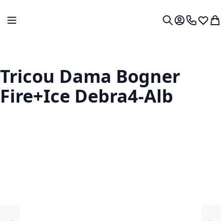
Mergeti la Continut
Comutare în navigare
Contul meu.
0724 766
Lista 
Co
Cautare
Tricou Dama Bogner
Fire+Ice Debra4-Alb