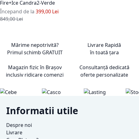
Fire+Ice Candra2-Verde
Începand de la
399,00 Lei
Pret standard
849,00 Lei
Adaugati la Lista de Dorinte
Mărime nepotrivită?
Livrare Rapidă
Primul schimb
GRATUIT
în toată țara
Magazin fizic în Brașov
Consultanță dedicată
inclusiv ridicare comenzi
oferte personalizate
Informatii utile
Despre noi
Livrare