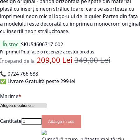
design original - bandă orizontală pe spate din material
plasă cu inserție neon strălucitoare, care se asorteaza cu
imprimeul neon mic al logo-ului de la guler. Partea din față
a modelului este decorată cu imprimeu monocrom original
cu inserții neon strălucitoare.
În stoc
SKU
54606717-002
Fii primul în a face o recenzie acestui produs
209,00 Lei
349,00 Lei
Pret standard
Începand de la
📞
0724 766 688
✅ Livrare Gratuită peste 299 lei
Marime
Cantitate
Adauga în cos
Cumpără acum, plătește mai târziu