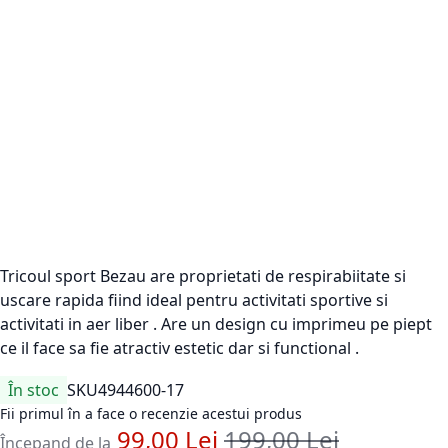
Tricoul sport Bezau are proprietati de respirabiitate si
uscare rapida fiind ideal pentru activitati sportive si
activitati in aer liber . Are un design cu imprimeu pe piept
ce il face sa fie atractiv estetic dar si functional .
În stoc
SKU
4944600-17
Fii primul în a face o recenzie acestui produs
99,00 Lei
199,00 Lei
Pret standard
Începand de la