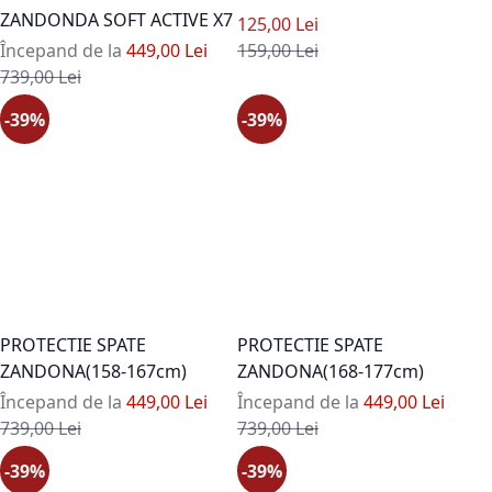
ZANDONDA SOFT ACTIVE X7
Pret special
125,00 Lei
Pret standard
Începand de la
449,00 Lei
159,00 Lei
Pret standard
739,00 Lei
-39%
-39%
PROTECTIE SPATE
PROTECTIE SPATE
ZANDONA(158-167cm)
ZANDONA(168-177cm)
Începand de la
449,00 Lei
Începand de la
449,00 Lei
Pret standard
Pret standard
739,00 Lei
739,00 Lei
-39%
-39%