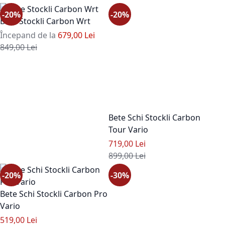
-20%
-20%
Bete Stockli Carbon Wrt
Începand de la
679,00 Lei
Pret standard
849,00 Lei
Bete Schi Stockli Carbon
Tour Vario
Pret special
719,00 Lei
Pret standard
899,00 Lei
-20%
-30%
Bete Schi Stockli Carbon Pro
Vario
Pret special
519,00 Lei