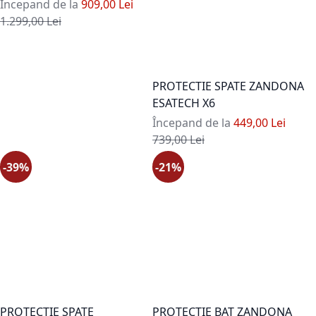
Începand de la
909,00 Lei
Pret standard
1.299,00 Lei
PROTECTIE SPATE ZANDONA
ESATECH X6
Începand de la
449,00 Lei
Pret standard
739,00 Lei
-39%
-21%
PROTECTIE SPATE
PROTECTIE BAT ZANDONA