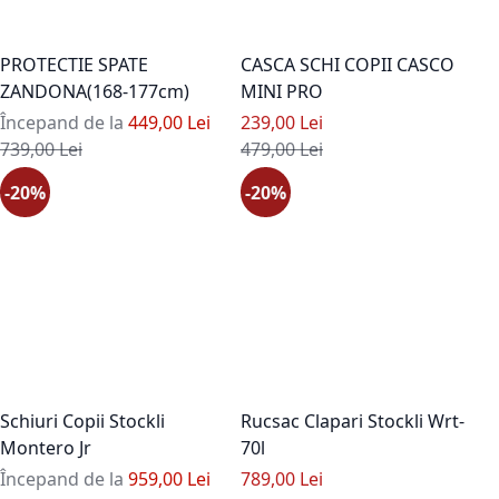
PROTECTIE SPATE
CASCA SCHI COPII CASCO
ZANDONA(168-177cm)
MINI PRO
Pret special
Începand de la
449,00 Lei
239,00 Lei
Pret standard
Pret standard
739,00 Lei
479,00 Lei
-20%
-20%
Schiuri Copii Stockli
Rucsac Clapari Stockli Wrt-
Montero Jr
70l
Pret special
Începand de la
959,00 Lei
789,00 Lei