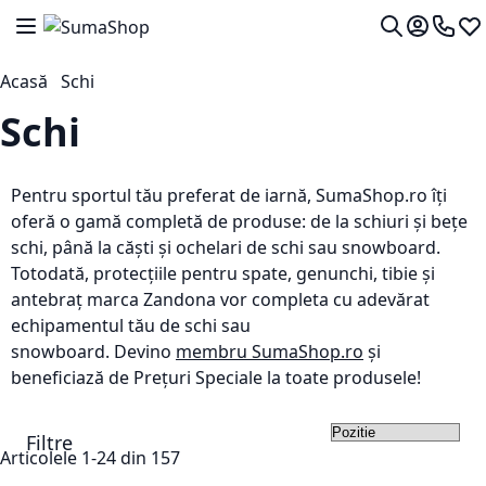
Mergeti la Continut
Comutare în navigare
Contul me
0724 7
Lis
Cautare
Acasă
Schi
Schi
Pentru sportul tău preferat de iarnă,
SumaShop.ro
îți
oferă o gamă completă de produse: de la
schiuri
și
bețe
schi,
până la c
ăști și ochelari de schi
sau snowboard.
Totodată, p
rotecțiile pentru spate, genunchi, tibie și
antebraț marca
Zandona
vor completa cu adevărat
echipamentul tău de schi
sau
snowboard.
Devino
membru SumaShop.ro
și
beneficiază de Prețuri Speciale la toate produsele!
Filtre
Set
Articolele
1
-
24
din
157