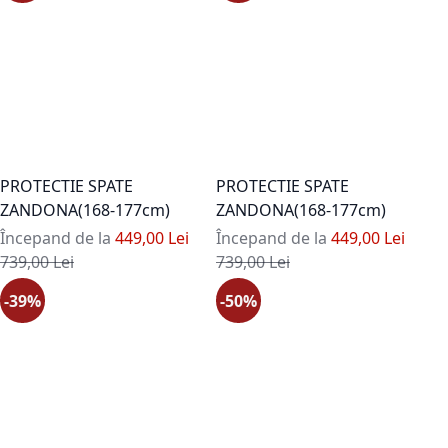
PROTECTIE SPATE
PROTECTIE SPATE
ZANDONA(168-177cm)
ZANDONA(168-177cm)
Începand de la
449,00 Lei
Începand de la
449,00 Lei
Pret standard
Pret standard
739,00 Lei
739,00 Lei
-39%
-50%