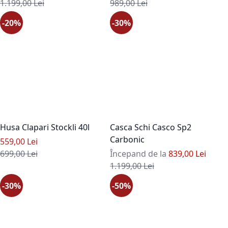
Pret standard
Pret standard
1.199,00 Lei
989,00 Lei
-20%
-30%
Husa Clapari Stockli 40l
Casca Schi Casco Sp2
Carbonic
Pret special
559,00 Lei
Pret standard
699,00 Lei
Începand de la
839,00 Lei
Pret standard
1.199,00 Lei
-30%
-50%