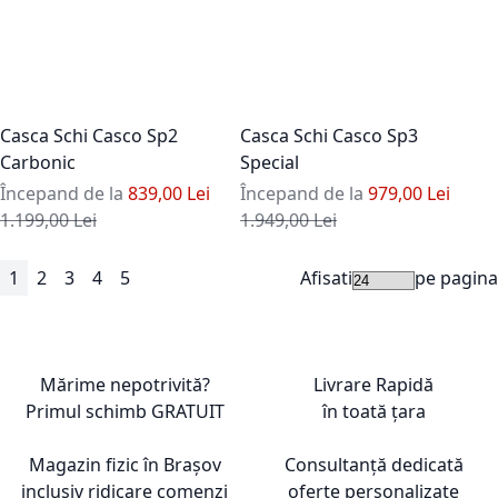
Casca Schi Casco Sp2
Casca Schi Casco Sp3
Carbonic
Special
Începand de la
839,00 Lei
Începand de la
979,00 Lei
Pret standard
Pret standard
1.199,00 Lei
1.949,00 Lei
1
2
3
4
5
Afisati
pe pagina
Pagina
în acest moment cititi pagina
Pagina
Pagina
Pagina
Pagina
Pagina
Urmatorul
Mărime nepotrivită?
Livrare Rapidă
Primul schimb
GRATUIT
în toată țara
Magazin fizic în Brașov
Consultanță dedicată
inclusiv ridicare comenzi
oferte personalizate