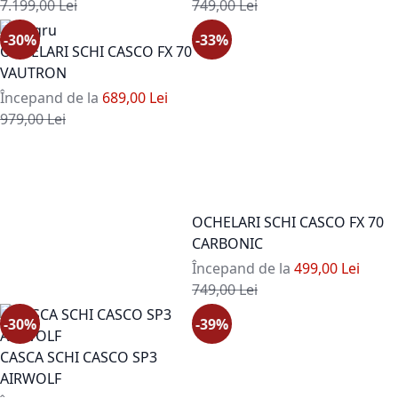
Pret standard
Pret standard
7.199,00 Lei
749,00 Lei
-30%
-33%
OCHELARI SCHI CASCO FX 70
VAUTRON
Începand de la
689,00 Lei
Pret standard
979,00 Lei
OCHELARI SCHI CASCO FX 70
CARBONIC
Începand de la
499,00 Lei
Pret standard
749,00 Lei
-30%
-39%
CASCA SCHI CASCO SP3
AIRWOLF