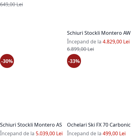
Pret standard
649,00 Lei
Schiuri Stockli Montero AW
Începand de la
4.829,00 Lei
Pret standard
6.899,00 Lei
-30%
-33%
Schiuri Stockli Montero AS
Ochelari Ski FX 70 Carbonic
Începand de la
5.039,00 Lei
Începand de la
499,00 Lei