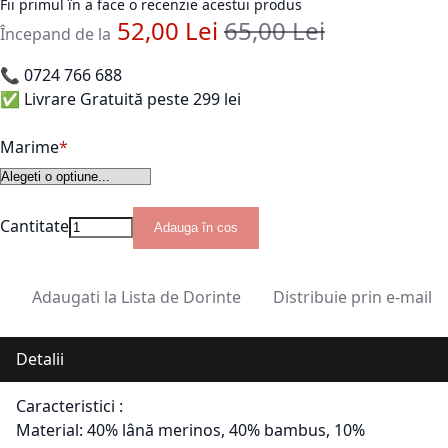
Fii primul în a face o recenzie acestui produs
52,00 Lei
65,00 Lei
Pret standard
Începand de la
📞
0724 766 688
✅ Livrare Gratuită peste 299 lei
Marime
Cantitate
Adauga în cos
Adaugati la Lista de Dorinte
Distribuie prin e-mail
Detalii
Caracteristici :
Material: 40% lână merinos, 40% bambus, 10%