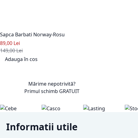
Sapca Barbati Norway-Rosu
Pret special
89,00 Lei
Pret standard
149,00 Lei
Adauga în cos
Adaugati la Lista de Dorinte
Mărime nepotrivită?
Primul schimb
GRATUIT
Informatii utile