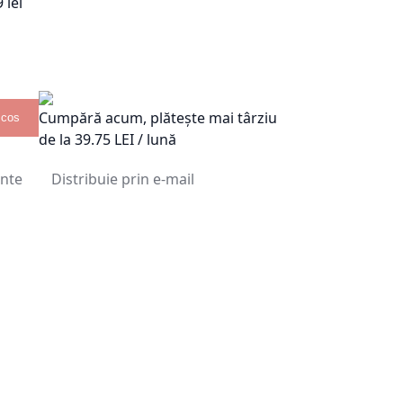
 lei
Cumpără acum, plătește mai târziu
 cos
de la
39.75
LEI / lună
inte
Distribuie prin e-mail