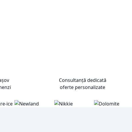
rașov
Consultanță dedicată
menzi
oferte personalizate