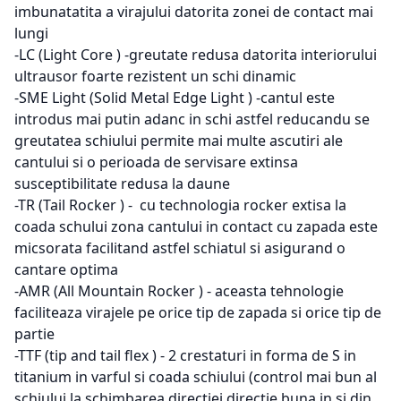
imbunatatita a virajului datorita zonei de contact mai
lungi
-LC (Light Core ) -greutate redusa datorita interiorului
ultrausor foarte rezistent un schi dinamic
-SME Light (Solid Metal Edge Light ) -cantul este
introdus mai putin adanc in schi astfel reducandu se
greutatea schiului permite mai multe ascutiri ale
cantului si o perioada de servisare extinsa
susceptibilitate redusa la daune
-TR (Tail Rocker ) - cu technologia rocker extisa la
coada schului zona cantului in contact cu zapada este
micsorata facilitand astfel schiatul si asigurand o
cantare optima
-AMR (All Mountain Rocker ) - aceasta tehnologie
faciliteaza virajele pe orice tip de zapada si orice tip de
partie
-TTF (tip and tail flex ) - 2 crestaturi in forma de S in
titanium in varful si coada schiului (control mai bun al
schiului la schimbarea directiei directie buna in si din