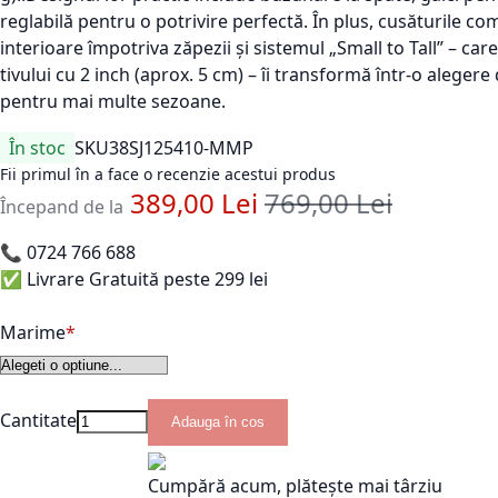
reglabilă pentru o potrivire perfectă. În plus, cusăturile comp
interioare împotriva zăpezii și sistemul „Small to Tall” – ca
tivului cu 2 inch (aprox. 5 cm) – îi transformă într-o alegere 
pentru mai multe sezoane.
În stoc
SKU
38SJ125410-MMP
Fii primul în a face o recenzie acestui produs
389,00 Lei
769,00 Lei
Pret standard
Începand de la
📞
0724 766 688
✅ Livrare Gratuită peste 299 lei
Marime
Cantitate
Adauga în cos
Cumpără acum, plătește mai târziu