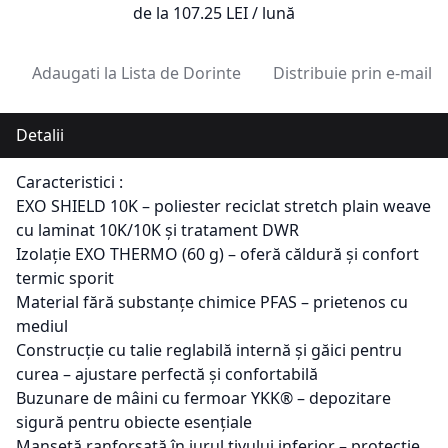
de la
107.25
LEI / lună
Adaugati la Lista de Dorinte
Distribuie prin e-mail
Detalii
Caracteristici :
EXO SHIELD 10K – poliester reciclat stretch plain weave
cu laminat 10K/10K și tratament DWR
Izolație EXO THERMO (60 g) – oferă căldură și confort
termic sporit
Material fără substanțe chimice PFAS – prietenos cu
mediul
Construcție cu talie reglabilă internă și găici pentru
curea – ajustare perfectă și confortabilă
Buzunare de mâini cu fermoar YKK® – depozitare
sigură pentru obiecte esențiale
Manșetă ranforsată în jurul tivului inferior – protecție