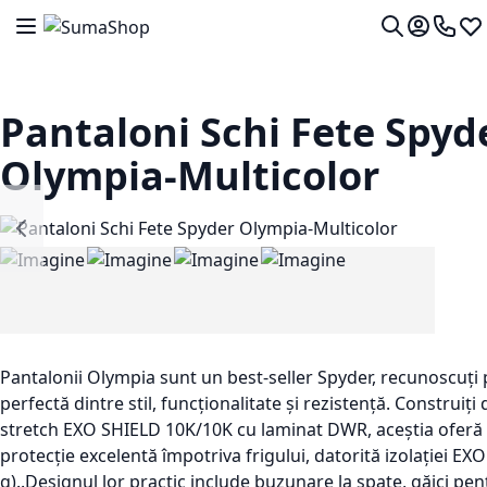
Mergeti la Continut
Comutare în navigare
Contul me
0724 7
Lis
Cautare
Pantaloni Schi Fete Spyd
Olympia-Multicolor
Pantalonii Olympia sunt un best-seller Spyder, recunoscuți
perfectă dintre stil, funcționalitate și rezistență. Construiți 
stretch EXO SHIELD 10K/10K cu laminat DWR, aceștia oferă 
protecție excelentă împotriva frigului, datorită izolației 
g)..Designul lor practic include buzunare la spate, găici pent