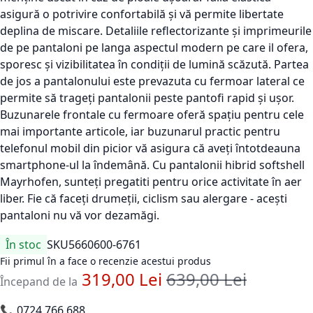
asigură o potrivire confortabilă și vă permite libertate
deplina de miscare. Detaliile reflectorizante și imprimeurile
de pe pantaloni pe langa aspectul modern pe care il ofera,
sporesc și vizibilitatea în condiții de lumină scăzută. Partea
de jos a pantalonului este prevazuta cu fermoar lateral ce
permite să trageți pantalonii peste pantofi rapid și ușor.
Buzunarele frontale cu fermoare oferă spațiu pentru cele
mai importante articole, iar buzunarul practic pentru
telefonul mobil din picior vă asigura că aveți întotdeauna
smartphone-ul la îndemână. Cu pantalonii hibrid softshell
Mayrhofen, sunteți pregatiti pentru orice activitate în aer
liber. Fie că faceți drumeții, ciclism sau alergare - acești
pantaloni nu vă vor dezamăgi.
În stoc
SKU
5660600-6761
Fii primul în a face o recenzie acestui produs
319,00 Lei
639,00 Lei
Pret standard
Începand de la
📞
0724 766 688