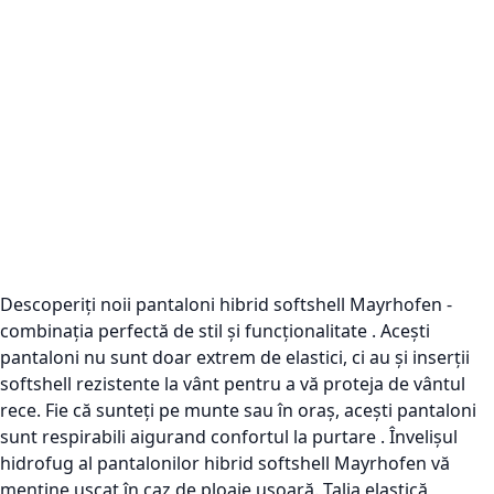
Descoperiți noii pantaloni hibrid softshell Mayrhofen -
combinația perfectă de stil și funcționalitate . Acești
pantaloni nu sunt doar extrem de elastici, ci au și inserții
softshell rezistente la vânt pentru a vă proteja de vântul
rece. Fie că sunteți pe munte sau în oraș, acești pantaloni
sunt respirabili aigurand confortul la purtare . Învelișul
hidrofug al pantalonilor hibrid softshell Mayrhofen vă
menține uscat în caz de ploaie ușoară. Talia elastică