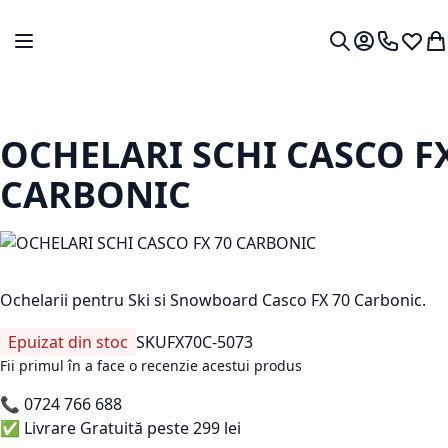
Mergeti la Continut
Comutare în navigare
Contul meu.
0724 766
Lista 
Co
Cautare
OCHELARI SCHI CASCO FX
CARBONIC
Ochelarii pentru Ski si Snowboard Casco FX 70 Carbonic.
Epuizat din stoc
SKU
FX70C-5073
Fii primul în a face o recenzie acestui produs
📞
0724 766 688
✅ Livrare Gratuită peste 299 lei