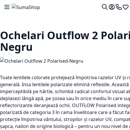
Mergeti la Continut
Comutare în navigare
Contul me
0724 7
Lis
Cautare
Ochelari Outflow 2 Polar
Negru
Toate lentilele colorate protejează împotriva razelor UV și
generală. Insa lentilele polarizate elimină reflexiile. Această
imperceptibilă pe hârtie, schimbă radical confortul vizual a
deplasezi lângă apă, pe șosea sau în orice mediu în care su
reflectorizante deranjează ochii. OUTFLOW Polarised integr
polarizată de categoria 3 în rama învelitoare care a făcut 
protecție împotriva vântului, stropilor și razelor UV, compati
șapca, nailon de origine biologică – pentru un nou nivel de 