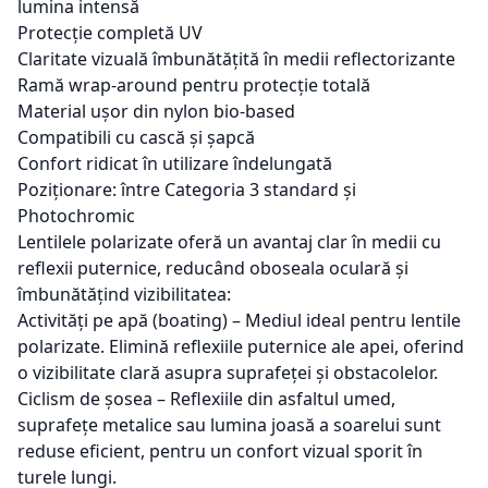
lumina intensă
Protecție completă UV
Claritate vizuală îmbunătățită în medii reflectorizante
Ramă wrap-around pentru protecție totală
Material ușor din nylon bio-based
Compatibili cu cască și șapcă
Confort ridicat în utilizare îndelungată
Poziționare: între Categoria 3 standard și
Photochromic
Lentilele polarizate oferă un avantaj clar în medii cu
reflexii puternice, reducând oboseala oculară și
îmbunătățind vizibilitatea:
Activități pe apă (boating) – Mediul ideal pentru lentile
polarizate. Elimină reflexiile puternice ale apei, oferind
o vizibilitate clară asupra suprafeței și obstacolelor.
Ciclism de șosea – Reflexiile din asfaltul umed,
suprafețe metalice sau lumina joasă a soarelui sunt
reduse eficient, pentru un confort vizual sporit în
turele lungi.