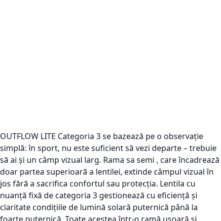
OUTFLOW LITE Categoria 3 se bazează pe o observație
simplă: în sport, nu este suficient să vezi departe – trebuie
să ai și un câmp vizual larg. Rama sa semi , care încadrează
doar partea superioară a lentilei, extinde câmpul vizual în
jos fără a sacrifica confortul sau protecția. Lentila cu
nuanță fixă de categoria 3 gestionează cu eficiență și
claritate condițiile de lumină solară puternică până la
foarte puternică. Toate acestea într-o ramă ușoară și