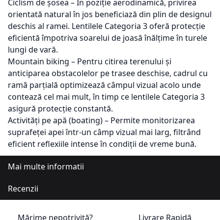
Ciclism de șosea – În poziție aerodinamică, privirea
orientată natural în jos beneficiază din plin de designul
deschis al ramei. Lentilele Categoria 3 oferă protecție
eficientă împotriva soarelui de joasă înălțime în turele
lungi de vară.
Mountain biking – Pentru citirea terenului și
anticiparea obstacolelor pe trasee deschise, cadrul cu
ramă parțială optimizează câmpul vizual acolo unde
contează cel mai mult, în timp ce lentilele Categoria 3
asigură protecție constantă.
Activități pe apă (boating) – Permite monitorizarea
suprafeței apei într-un câmp vizual mai larg, filtrând
eficient reflexiile intense în condiții de vreme bună.
Mai multe informatii
Recenzii
Mărime nepotrivită?
Livrare Rapidă