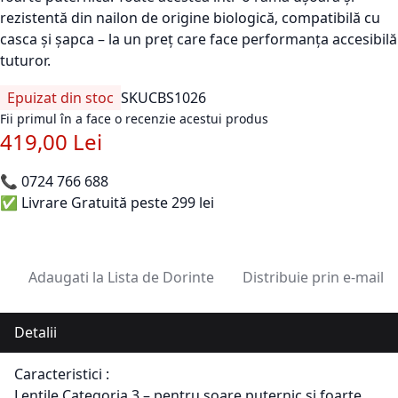
rezistentă din nailon de origine biologică, compatibilă cu
casca și șapca – la un preț care face performanța accesibilă
tuturor.
Epuizat din stoc
SKU
CBS1026
Fii primul în a face o recenzie acestui produs
419,00 Lei
📞
0724 766 688
✅ Livrare Gratuită peste 299 lei
Adaugati la Lista de Dorinte
Distribuie prin e-mail
Detalii
Caracteristici :
Lentile Categoria 3 – pentru soare puternic și foarte