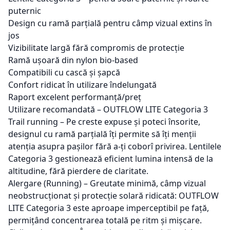
puternic
Design cu ramă parțială pentru câmp vizual extins în
jos
Vizibilitate largă fără compromis de protecție
Ramă ușoară din nylon bio-based
Compatibili cu cască și șapcă
Confort ridicat în utilizare îndelungată
Raport excelent performanță/preț
Utilizare recomandată – OUTFLOW LITE Categoria 3
Trail running – Pe creste expuse și poteci însorite,
designul cu ramă parțială îți permite să îți menții
atenția asupra pașilor fără a-ți coborî privirea. Lentilele
Categoria 3 gestionează eficient lumina intensă de la
altitudine, fără pierdere de claritate.
Alergare (Running) – Greutate minimă, câmp vizual
neobstrucționat și protecție solară ridicată: OUTFLOW
LITE Categoria 3 este aproape imperceptibil pe față,
permițând concentrarea totală pe ritm și mișcare.