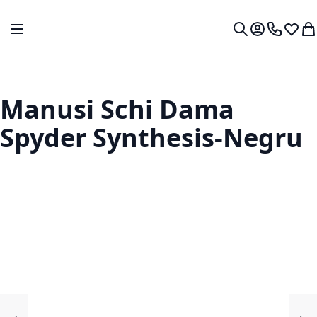
Mergeti la Continut
Comutare în navigare
Contul meu.
0724 766
Lista 
Co
Cautare
Manusi Schi Dama
Spyder Synthesis-Negru