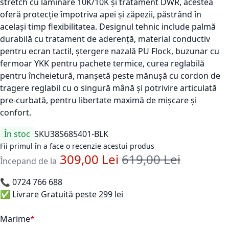
stretch cu laminare 10K/10K și tratament DWR, acestea
oferă protecție împotriva apei și zăpezii, păstrând în
același timp flexibilitatea. Designul tehnic include palmă
durabilă cu tratament de aderență, material conductiv
pentru ecran tactil, ștergere nazală PU Flock, buzunar cu
fermoar YKK pentru pachete termice, curea reglabilă
pentru încheietură, manșetă peste mănușă cu cordon de
tragere reglabil cu o singură mână și potrivire articulată
pre-curbată, pentru libertate maximă de mișcare și
confort.
În stoc
SKU
38S685401-BLK
Fii primul în a face o recenzie acestui produs
309,00 Lei
619,00 Lei
Pret standard
Începand de la
📞
0724 766 688
✅ Livrare Gratuită peste 299 lei
Marime