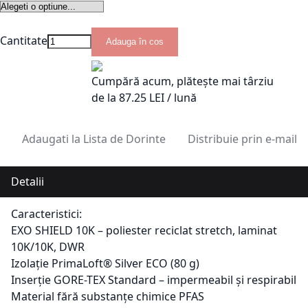
Cantitate
Adauga în cos
Cumpără acum, plătește mai târziu
de la
87.25
LEI / lună
Adaugati la Lista de Dorinte
Distribuie prin e-mail
Detalii
Caracteristici:
EXO SHIELD 10K – poliester reciclat stretch, laminat
10K/10K, DWR
Izolație PrimaLoft® Silver ECO (80 g)
Inserție GORE-TEX Standard – impermeabil și respirabil
Material fără substanțe chimice PFAS