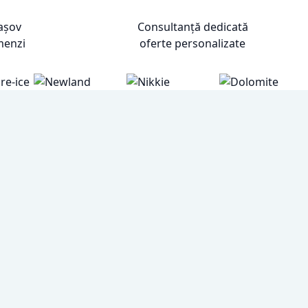
rașov
Consultanță dedicată
menzi
oferte personalizate