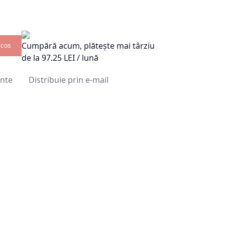
Cumpără acum, plătește mai târziu
 cos
de la
97.25
LEI / lună
inte
Distribuie prin e-mail