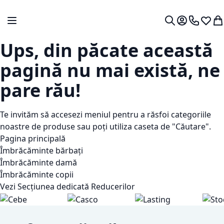
Mergeti la Continut
Comutare în navigare
Contul meu.
0724 766
Lista 
Co
Cautare
Ups, din păcate această
pagină nu mai există, ne
pare rău!
Te invităm să accesezi meniul pentru a răsfoi categoriile
noastre de produse sau poți utiliza caseta de "Căutare".
Pagina principală
Îmbrăcăminte bărbați
Îmbrăcăminte damă
Îmbrăcăminte copii
Vezi Secțiunea dedicată Reducerilor