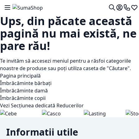
Mergeti la Continut
Comutare în navigare
Contul me
0724 7
Lis
Cautare
Ups, din păcate această
pagină nu mai există, ne
pare rău!
Te invităm să accesezi meniul pentru a răsfoi categoriile
noastre de produse sau poți utiliza caseta de "Căutare".
Pagina principală
Îmbrăcăminte bărbați
Îmbrăcăminte damă
Îmbrăcăminte copii
Vezi Secțiunea dedicată Reducerilor
Informatii utile