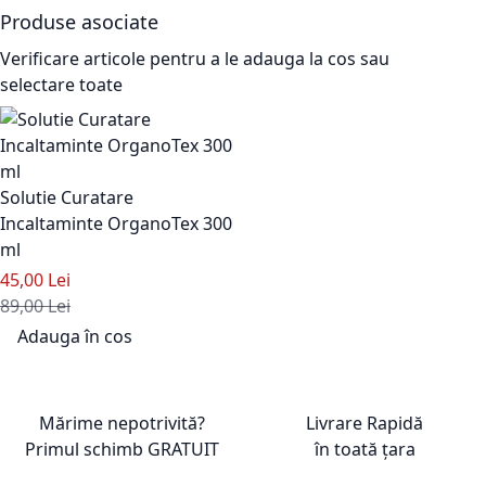
Produse asociate
Verificare articole pentru a le adauga la cos sau
selectare toate
Solutie Curatare
Incaltaminte OrganoTex 300
ml
Pret special
45,00 Lei
Pret standard
89,00 Lei
Adauga în cos
Adaugati la Lista de Dorinte
Mărime nepotrivită?
Livrare Rapidă
Primul schimb
GRATUIT
în toată țara