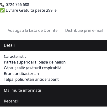
📞
0724 766 688
✅ Livrare Gratuită peste 299 lei
Adaugati la Lista de Dorinte
Distribuie prin e-mail
Detalii
Caracteristici :
Partea superioară: plasă de nailon
Căptușeală: țesătură respirabilă
Brant antibacterian
Talpă: poliuretan antiderapant
Mai multe informatii
Recenzii