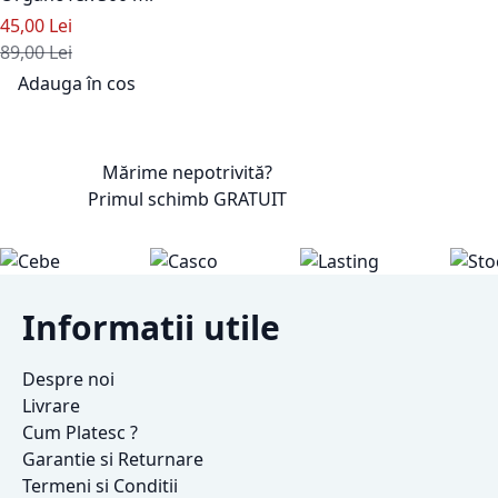
Pret special
45,00 Lei
Pret standard
89,00 Lei
Adauga în cos
Adaugati la Lista de Dorinte
Mărime nepotrivită?
Primul schimb
GRATUIT
Informatii utile
Despre noi
Livrare
Cum Platesc ?
Garantie si Returnare
Termeni si Conditii