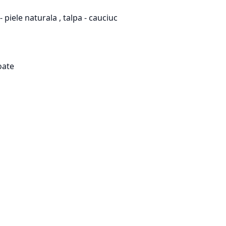
- piele naturala , talpa - cauciuc
oate