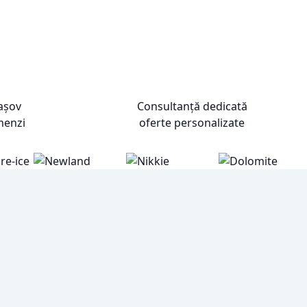
rașov
Consultanță dedicată
menzi
oferte personalizate