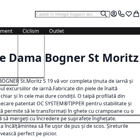
Cautare
Cautare
Contul meu.
0724 766
Lista 
Co
ament
Ciclism
Outlet
ulovere
ulovere
tie
Accesorii
Accesorii
n
are
Sosete
Sosete
e Dama Bogner St Moritz
Sepci
Manusi
n
inere
Prosoape
Prosoape
tie
Bandane
Bandane
BOGNER St.Moritz S 19 vă vor completa ținuta de iarnă și
Curele si Bretele
Sepci
ul excursiilor de iarnă.Fabricate din piele de înaltă
ce
ce
Caciuli
Caciuli
chiar și în cele mai dure condiții. O talpă profilată din
Manusi
Curele
unecare patentat OC SYSTEM®TIPPER pentru stabilitate și
Cagule
Cagule
vă permite să le transformați în ghete cu crampoane cu o
ă să mergeți cu încredere pe suprafețe înghețate.
 încălțămintea să fie ușor de pus și de scos. Șireturile
vească perfect pe picior.