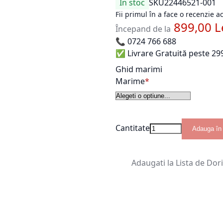
În stoc
SKU
22446521-001
Fii primul în a face o recenzie 
899,00 L
Începand de la
📞
0724 766 688
✅ Livrare Gratuită peste 299
Ghid marimi
Marime
Cantitate
Adauga în
Adaugati la Lista de Dor