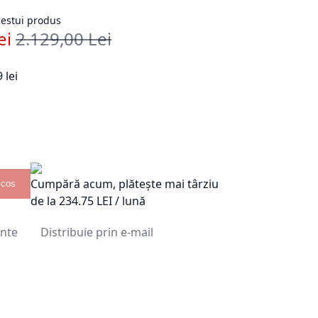
acestui produs
ei
2.129,00 Lei
Pret standard
 lei
Cumpără acum, plătește mai târziu
 cos
de la
234.75
LEI / lună
inte
Distribuie prin e-mail