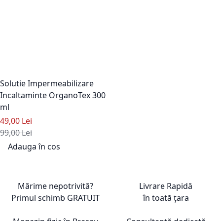
Solutie Impermeabilizare
Incaltaminte OrganoTex 300
ml
Pret special
49,00 Lei
Pret standard
99,00 Lei
Adauga în cos
Adaugati la Lista de Dorinte
Mărime nepotrivită?
Livrare Rapidă
Primul schimb
GRATUIT
în toată țara