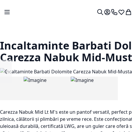
Mergeti la Continut
Comutare în navigare
Contul meu.
0724 766
Lista 
Co
Cautare
Incaltaminte Barbati Do
Carezza Nabuk Mid-Must
Carezza Nabuk Mid Lt M's este un pantof versatil, perfect 
zilnica, călătorii și plimbări pe vreme rece. Este confecțion
uleioasă durabilă, certificată LWG, are un guler care oferă s