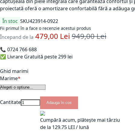
căptușeală din piele integrală care garantează confortul și 
proiectată oferă o amortizare confortabilă fără a adăuga g
În stoc
SKU
423914-0922
Fii primul în a face o recenzie acestui produs
479,00 Lei
949,00 Lei
Pret standard
Începand de la
📞
0724 766 688
✅ Livrare Gratuită peste 299 lei
Ghid marimi
Marime
Cantitate
Adauga în cos
Cumpără acum, plătește mai târziu
de la
129.75
LEI / lună