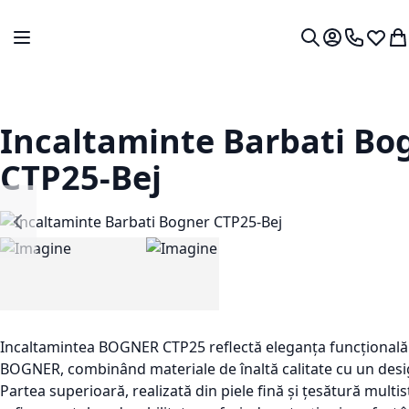
Mergeti la Continut
Comutare în navigare
Contul meu.
0724 766
Lista 
Co
Cautare
Incaltaminte Barbati Bo
CTP25-Bej
Incaltamintea
BOGNER CTP25
reflect
ă
eleganța
funcțională
BOGNER,
combin
ând
materiale
de
înalt
ă
calitate
cu un des
Partea
superioară
,
realizată
din
piele
fină
și
țesătură
multis