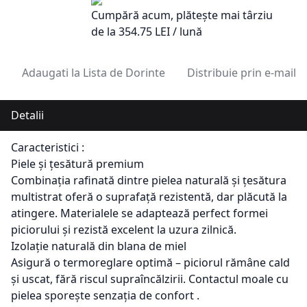
Cumpără acum, plătește mai târziu
de la
354.75
LEI / lună
Adaugati la Lista de Dorinte
Distribuie prin e-mail
Detalii
Caracteristici :
Piele
și
țesătură
premium
Combinația
rafinată
dintre
pielea
naturală
și
țesătura
multistrat
oferă
o
suprafață
rezistentă
,
dar
plăcută
la
atingere
.
Materialele
se
adaptează
perfect
formei
piciorului
și
rezistă
excelent
la
uzura
zilnică
.
Izolație
naturală
din blana de miel
Asigură
o
termoreglare
optimă
–
piciorul
r
ăm
âne
cald
și
uscat
,
fără
riscul
supra
înc
ălzirii
.
Contactul
moale
cu
pielea
sporește
senzația
de
confort
.