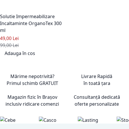
Solutie Impermeabilizare
Incaltaminte OrganoTex 300
ml
Pret special
49,00 Lei
Pret standard
99,00 Lei
Adauga în cos
Adaugati la Lista de Dorinte
Mărime nepotrivită?
Livrare Rapidă
Primul schimb
GRATUIT
în toată țara
Magazin fizic în Brașov
Consultanță dedicată
inclusiv ridicare comenzi
oferte personalizate