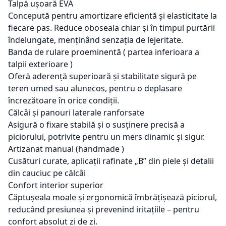
Talpă
ușoară
EVA
Concepută
pentru
amortizare
eficientă
și
elasticitate
la
fiecare
pas. Reduce
oboseala
chiar
și
în
timpul
purt
ării
îndelungate
,
men
țin
ând
senza
ția
de
lejeritate
.
Banda de
rulare
proeminentă ( partea inferioara a
talpii exterioare )
Oferă
aderență
superioară
și
stabilitate
sigură
pe
teren
umed
sau
alunecos
,
pentru
o
deplasare
încrez
ătoare
în
orice
condi
ții
.
Călc
âi
și
panouri
laterale
ranforsate
Asigură
o
fixare
stabilă
și
o
susținere
precisă
a
piciorului
,
potrivite
pentru
un
mers
dinamic
și
sigur
.
Artizanat
manual (handmade )
Cusături
curate,
aplicații
rafinate
„B” din
piele
și
detalii
din
cauciuc
pe
călc
âi
Confort
interior superior
C
ăptușeala
moale
și
ergonomică
îmbr
ățișează
piciorul
,
reduc
ând
presiunea
și
prevenind
iritațiile
–
pentru
confort
absolut
zi de zi.