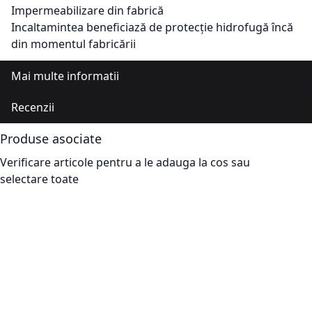
Impermeabilizare
din
fabric
ă
Incaltamintea
beneficiază
de
protecție
hidrofugă
înc
ă
din
momentul
fabricării
Mai multe informatii
Recenzii
Produse asociate
Verificare articole pentru a le adauga la cos sau
selectare toate