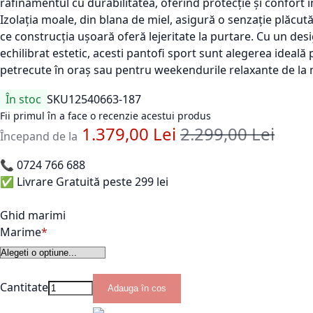
rafinamentul
cu
durabilitatea
,
oferind
protecție
și
confort
î
Izolația
moale
, din blana de miel
,
asigură
o
senzație
plăcut
ce
construc
ția
ușoară
of
eră
lejeritate
la
purtare
. Cu un des
echilibrat
estetic
,
acesti pantofi sport
sunt
alegerea
ideală
petrecute
în
ora
ș
sau
pentru
weekendurile
relaxante
de la
În stoc
SKU
12540663-187
Fii primul în a face o recenzie acestui produs
1.379,00 Lei
2.299,00 Lei
Pret standard
Începand de la
📞
0724 766 688
✅ Livrare Gratuită peste 299 lei
Ghid marimi
Marime
Cantitate
Adauga în cos