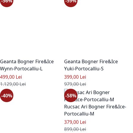
-56%
-59%
Geanta Bogner Fire&Ice
Geanta Bogner Fire&Ice
Wynn-Portocalliu-L
Yuki-Portocalliu-S
Pret special
Pret special
499,00 Lei
399,00 Lei
Pret standard
Pret standard
1.129,00 Lei
979,00 Lei
-40%
-58%
Rucsac Ari Bogner Fire&Ice-
Portocalliu-M
Pret special
379,00 Lei
Pret standard
899,00 Lei