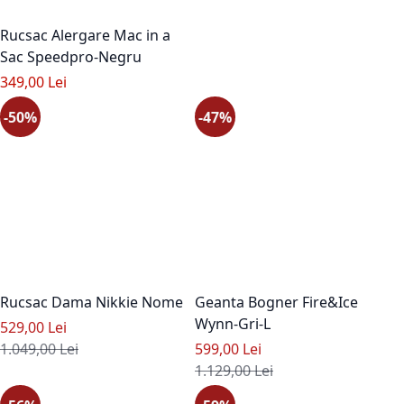
Rucsac Alergare Mac in a
Sac Speedpro-Negru
349,00 Lei
-50%
-47%
Rucsac Dama Nikkie Nome
Geanta Bogner Fire&Ice
Wynn-Gri-L
Pret special
529,00 Lei
Pret standard
Pret special
1.049,00 Lei
599,00 Lei
Pret standard
1.129,00 Lei