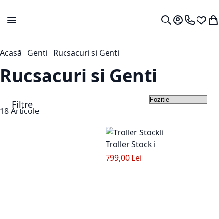
Mergeti la Continut
Comutare în navigare
Contul meu.
0724 766
Lista 
Co
Cautare
Acasă
Genti
Rucsacuri si Genti
Rucsacuri si Genti
Filtre
Set
18
Articole
Troller Stockli
799,00 Lei