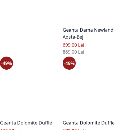
Geanta Dama Newland
Aosta-Bej
Pret special
699,00 Lei
Pret standard
869,00 Lei
-49%
-49%
Geanta Dolomite Duffle
Geanta Dolomite Duffle