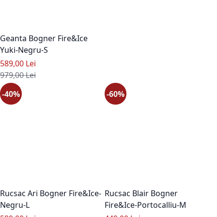
Geanta Bogner Fire&Ice
Yuki-Negru-S
Pret special
589,00 Lei
Pret standard
979,00 Lei
-40%
-60%
Rucsac Ari Bogner Fire&Ice-
Rucsac Blair Bogner
Negru-L
Fire&Ice-Portocalliu-M