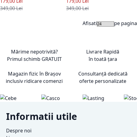
Pret special
Pret special
179,00 Lei
179,00 Lei
Pret standard
Pret standard
349,00 Lei
349,00 Lei
Afisati
pe pagina
Mărime nepotrivită?
Livrare Rapidă
Primul schimb
GRATUIT
în toată țara
Magazin fizic în Brașov
Consultanță dedicată
inclusiv ridicare comenzi
oferte personalizate
Informatii utile
Despre noi