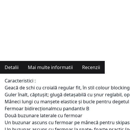
Detalii
Mai multe informatii
Recenzii
Caracteristici :
Geacă de schi cu croială regular fit, în stil colour blocking
Guler înalt, căptușit; glugă detașabilă cu șnur reglabil, 
Mâneci lungi cu manșete elastice și bucle pentru degetu
Fermoar bidirecționalmcu pandantiv B
Două buzunare laterale cu fermoar
Un buzunar ascuns cu fermoar pe mânecă pentru skipas
Un buzunar ascuns cu fermoar la spate- foarte practic (pot