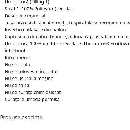
Umplutură (Filling 1)
Strat 1: 100% Poliester (reciclat)
Descriere material
Țesătură elastică în 4 direcții, respirabilă și permanent r
Inserții matlasate din nailon
Căptușeală din fibre tehnice; a doua căptușeală din nailo
Umplutură 100% din fibre reciclate: Thermore® Ecodown® 
întreținut
Întretinere :
Nu se spală
Nu se folosește înălbitor
Nu se usucă la mașină
Nu se calcă
Nu se curăță chimic uscat
Curățare umedă permisă
Produse asociate