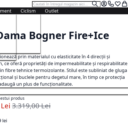
Cautare
Cautare
Contul meu.
0724 766
Lista 
Co
ament
Ciclism
Outlet
ulovere
ulovere
tie
Accesorii
Accesorii
n
are
Sosete
Sosete
Dama Bogner Fire+Ice
Sepci
Manusi
n
inere
Prosoape
Prosoape
tie
Bandane
Bandane
nează prin materialul cu elasticitate în 4 direcții și
Curele si Bretele
Sepci
n, ce oferă proprietăți de impermeabilitate și respirabilitate
ce
ce
Caciuli
Caciuli
 fibre tehnice termoizolante. Stilul este subliniat de gluga
Manusi
Curele
țional și buclele pentru degetul mare, în timp ce protecția
Cagule
Cagule
 adaugă un plus de funcționalitate.
acestui produs
 Lei
3.319,00 Lei
Pret standard
 lei