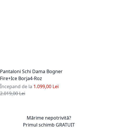
Pantaloni Schi Dama Bogner
Fire+Ice Borja4-Roz
Începand de la
1.099,00 Lei
Pret standard
2.019,00 Lei
Adaugati la Lista de Dorinte
Mărime nepotrivită?
Primul schimb
GRATUIT