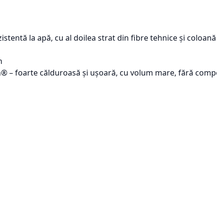
ezistentă la apă, cu al doilea strat din fibre tehnice și colo
n
– foarte călduroasă și ușoară, cu volum mare, fără compon