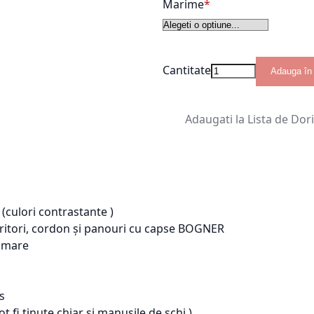
Marime
Cantitate
Adauga în
Adaugati la Lista de Dor
 (culori contrastante )
opritori, cordon și panouri cu capse BOGNER
l mare
s
 fi tinute chiar si manusile de schi )