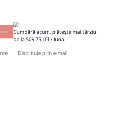
Cumpără acum, plătește mai târziu
 cos
de la
509.75
LEI / lună
inte
Distribuie prin e-mail