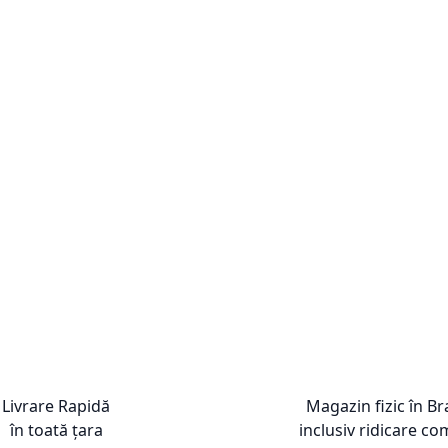
Livrare Rapidă
Magazin fizic în B
în toată țara
inclusiv ridicare co