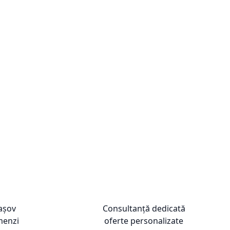
rașov
Consultanță dedicată
menzi
oferte personalizate