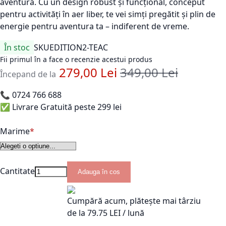
aventură. Cu un design robust și funcțional, conceput
pentru activități în aer liber, te vei simți pregătit și plin de
energie pentru aventura ta – indiferent de vreme.
În stoc
SKU
EDITION2-TEAC
Fii primul în a face o recenzie acestui produs
279,00 Lei
349,00 Lei
Pret standard
Începand de la
📞
0724 766 688
✅ Livrare Gratuită peste 299 lei
Marime
Cantitate
Adauga în cos
Cumpără acum, plătește mai târziu
de la
79.75
LEI / lună