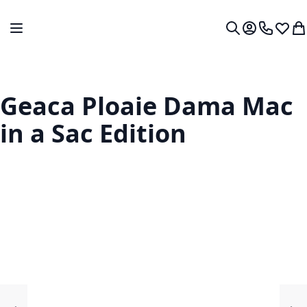
Mergeti la Continut
Comutare în navigare
Contul meu.
0724 766
Lista 
Co
Cautare
Geaca Ploaie Dama Mac
in a Sac Edition