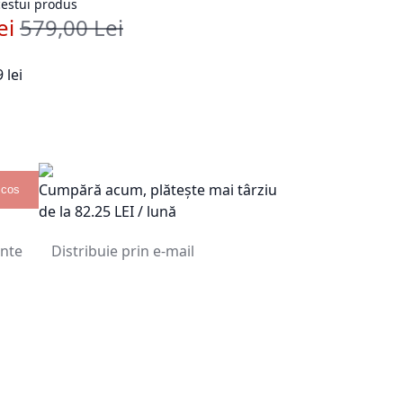
acestui produs
ei
579,00 Lei
Pret standard
 lei
Cumpără acum, plătește mai târziu
 cos
de la
82.25
LEI / lună
inte
Distribuie prin e-mail