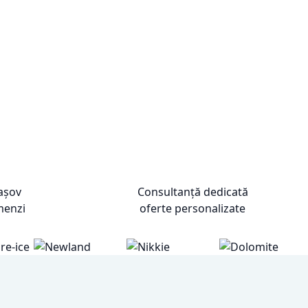
rașov
Consultanță dedicată
menzi
oferte personalizate