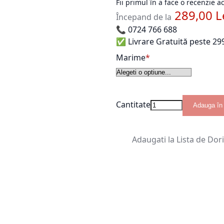
Fii primul în a face o recenzie 
289,00 L
Începand de la
📞
0724 766 688
✅ Livrare Gratuită peste 299
Marime
Cantitate
Adauga în
Adaugati la Lista de Dor