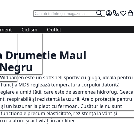
Cautare
Cautare
Contul meu.
0724 766
Lista 
Co
ament
Ciclism
Outlet
ulovere
ulovere
tie
Accesorii
Accesorii
n
are
Sosete
Sosete
 Drumetie Maul
Sepci
Manusi
-Negru
n
inere
Prosoape
Prosoape
tie
Bandane
Bandane
ildbarren este un softshell sportiv cu glugă, ideală pentru
Curele si Bretele
Sepci
ă. Funcția MDS reglează temperatura corpului datorită
ce
ce
Caciuli
Caciuli
 reglare a umidității, care este de asemenea hidrofug. Geaca
Manusi
Curele
ânt, respirabilă și rezistentă la uzură. Are o protecție pentru
Cagule
Cagule
 și un buzunar la piept cu fermoar . Cusăturile nu sunt
i funcționale precum elasticitate, rezistență la vânt și
 călătorii și activități în aer liber.