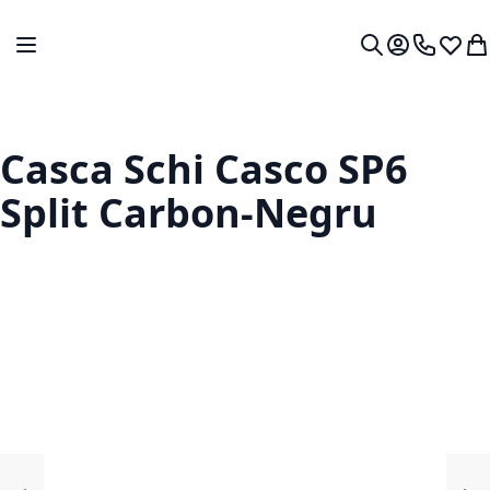
Mergeti la Continut
Comutare în navigare
Contul meu.
0724 766
Lista 
Co
Cautare
Casca Schi Casco SP6
Split Carbon-Negru