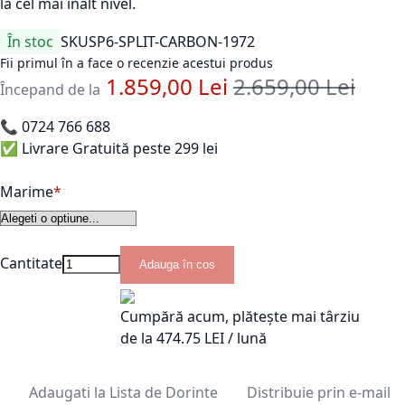
la cel mai înalt nivel.
În stoc
SKU
SP6-SPLIT-CARBON-1972
Fii primul în a face o recenzie acestui produs
1.859,00 Lei
2.659,00 Lei
Pret standard
Începand de la
📞
0724 766 688
✅ Livrare Gratuită peste 299 lei
Marime
Cantitate
Adauga în cos
Cumpără acum, plătește mai târziu
de la
474.75
LEI / lună
Adaugati la Lista de Dorinte
Distribuie prin e-mail