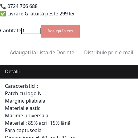
📞
0724 766 688
✅ Livrare Gratuită peste 299 lei
Cantitate
Adauga în cos
Adaugati la Lista de Dorinte
Distribuie prin e-mail
Detalii
Caracteristici :
Patch cu logo N
Margine pliabiala
Material elastic
Marime universala
Material : 85% acril 15% lână
Fara captuseala
Dimensiune: H: 30 cm L: 21 cm