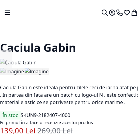
Mergeti la Continut
Comutare în navigare
Contul meu.
0724 766
Lista 
Co
Cautare
Caciula Gabin
Caciula Gabin este ideala pentru zilele reci de iarna atat pe p
. In partea din fata are un patch cu logo-ul N , este confect
material elastic ce se potriveste pentru orice marime .
În stoc
SKU
N9-2182407-4000
Fii primul în a face o recenzie acestui produs
139,00 Lei
269,00 Lei
Pret special
Pret standard