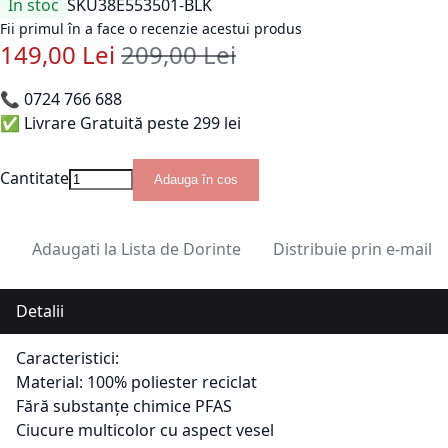
În stoc
SKU
38E553501-BLK
Fii primul în a face o recenzie acestui produs
149,00 Lei
209,00 Lei
Pret special
Pret standard
📞
0724 766 688
✅ Livrare Gratuită peste 299 lei
Cantitate
Adauga în cos
Adaugati la Lista de Dorinte
Distribuie prin e-mail
Detalii
Caracteristici:
Material: 100% poliester reciclat
Fără substanțe chimice PFAS
Ciucure multicolor cu aspect vesel