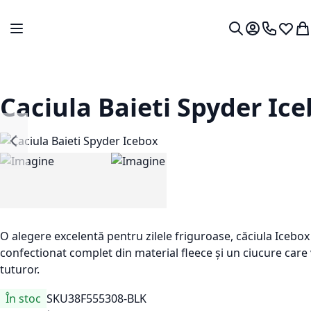
Mergeti la Continut
Comutare în navigare
Contul meu.
0724 766
Lista 
Co
Cautare
Caciula Baieti Spyder Ic
O alegere excelentă pentru zilele friguroase, căciula Icebox 
confectionat complet din material fleece și un ciucure care v
tuturor.
În stoc
SKU
38F555308-BLK