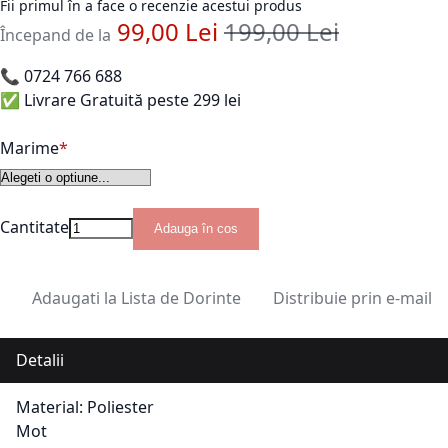
Fii primul în a face o recenzie acestui produs
99,00 Lei
199,00 Lei
Pret standard
Începand de la
📞
0724 766 688
✅ Livrare Gratuită peste 299 lei
Marime
Cantitate
Adauga în cos
Adaugati la Lista de Dorinte
Distribuie prin e-mail
Detalii
Material: Poliester
Mot