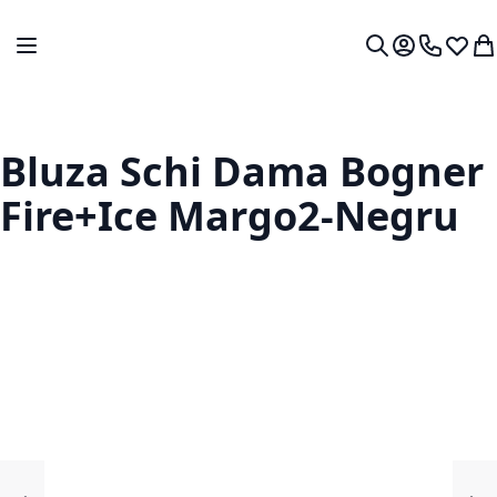
Mergeti la Continut
Comutare în navigare
Contul meu.
0724 766
Lista 
Co
Cautare
Bluza Schi Dama Bogner
Fire+Ice Margo2-Negru