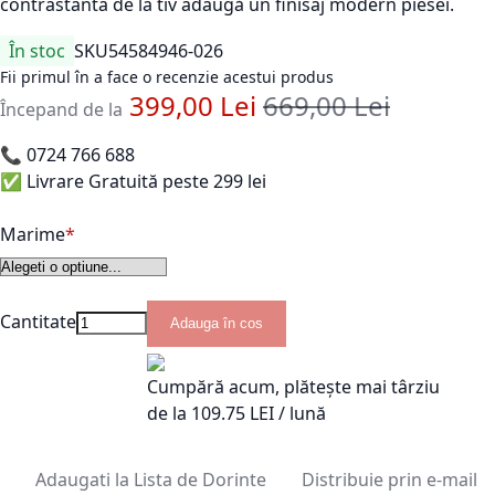
contrastanta de la tiv adaugă un finisaj modern piesei.
În stoc
SKU
54584946-026
Fii primul în a face o recenzie acestui produs
399,00 Lei
669,00 Lei
Pret standard
Începand de la
📞
0724 766 688
✅ Livrare Gratuită peste 299 lei
Marime
Cantitate
Adauga în cos
Cumpără acum, plătește mai târziu
de la
109.75
LEI / lună
Adaugati la Lista de Dorinte
Distribuie prin e-mail