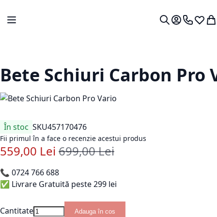
Mergeti la Continut
Comutare în navigare
Contul meu.
0724 766
Lista 
Co
Cautare
Bete Schiuri Carbon Pro 
În stoc
SKU
457170476
Fii primul în a face o recenzie acestui produs
559,00 Lei
699,00 Lei
Pret special
Pret standard
📞
0724 766 688
✅ Livrare Gratuită peste 299 lei
Cantitate
Adauga în cos